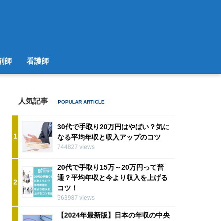
剤師
看護師
人気記事
30代で手取り20万円はやばい？気に
1
なる平均年収と収入アップのコツ
744827 views
20代で手取り15万～20万円って普
通？平均年収と今より収入を上げる
2
コツ！
563987 views
【2024年最新版】日本の年収の中央