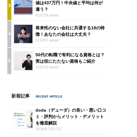
値は437万円！中央値と平均は何が
3
違う？
426756 views
将来性のない会社に共通する18の特
4
徴！あなたの会社は大丈夫？
313457 views
50代の転職で有利になる資格とは？
5
実は役にたたない資格もご紹介
215310 views
新着記事
doda（デューダ）の良い・悪い口コ
ミ・評判からメリット・デメリット
を徹底解説
2026年7月27日