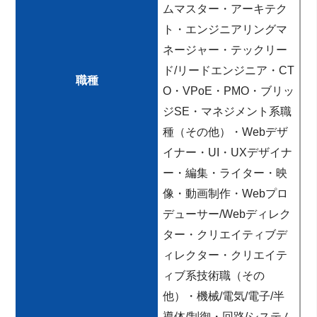
ムマスター・アーキテク
ト・エンジニアリングマ
ネージャー・テックリー
ド/リードエンジニア・CT
職種
O・VPoE・PMO・ブリッ
ジSE・マネジメント系職
種（その他）・Webデザ
イナー・UI・UXデザイナ
ー・編集・ライター・映
像・動画制作・Webプロ
デューサー/Webディレク
ター・クリエイティブデ
ィレクター・クリエイテ
ィブ系技術職（その
他）・機械/電気/電子/半
導体/制御・回路/システム