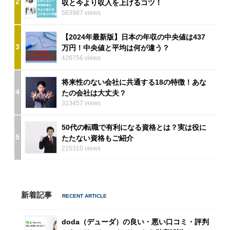
2
収と今より収入を上げるコツ！
563987 views
【2024年最新版】日本の年収の中央値は437
3
万円！中央値と平均は何が違う？
426756 views
将来性のない会社に共通する18の特徴！あな
4
たの会社は大丈夫？
313457 views
50代の転職で有利になる資格とは？実は役に
5
たたない資格もご紹介
215310 views
新着記事
doda（デューダ）の良い・悪い口コミ・評判