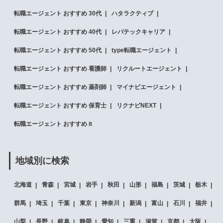
転職エージェント おすすめ 30代
ハタラクティブ
転職エージェント おすすめ 40代
レバテックキャリア
転職エージェント おすすめ 50代
type転職エージェント
転職エージェント おすすめ 看護師
リクルートエージェント
転職エージェント おすすめ 薬剤師
マイナビエージェント
転職エージェント おすすめ 保育士
リクナビNEXT
転職エージェント おすすめ it
地域別に検索
北海道
青森
宮城
岩手
秋田
山形
福島
茨城
栃木
群馬
埼玉
千葉
東京
神奈川
新潟
富山
石川
福井
山梨
長野
岐阜
静岡
愛知
三重
滋賀
京都
大阪