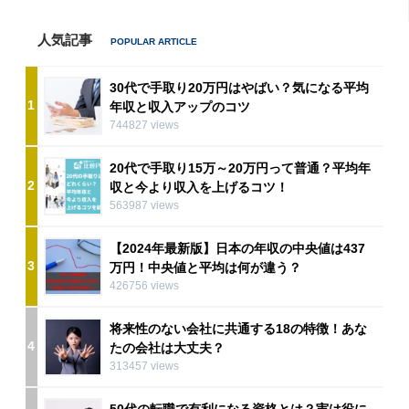
人気記事
30代で手取り20万円はやばい？気になる平均
1
年収と収入アップのコツ
744827 views
20代で手取り15万～20万円って普通？平均年
2
収と今より収入を上げるコツ！
563987 views
【2024年最新版】日本の年収の中央値は437
3
万円！中央値と平均は何が違う？
426756 views
将来性のない会社に共通する18の特徴！あな
4
たの会社は大丈夫？
313457 views
50代の転職で有利になる資格とは？実は役に