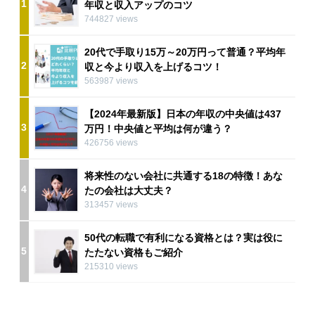
1
年収と収入アップのコツ
744827 views
20代で手取り15万～20万円って普通？平均年
2
収と今より収入を上げるコツ！
563987 views
【2024年最新版】日本の年収の中央値は437
3
万円！中央値と平均は何が違う？
426756 views
将来性のない会社に共通する18の特徴！あな
4
たの会社は大丈夫？
313457 views
50代の転職で有利になる資格とは？実は役に
5
たたない資格もご紹介
215310 views