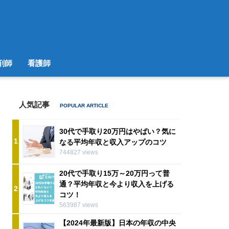
剤師
看護師
人気記事
30代で手取り20万円はやばい？気に
1
なる平均年収と収入アップのコツ
744827 views
20代で手取り15万～20万円って普
通？平均年収と今より収入を上げる
2
コツ！
563987 views
【2024年最新版】日本の年収の中央