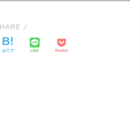
HARE
はてブ
LINE
Pocket