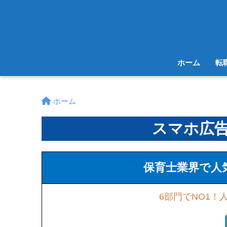
ホーム
転
ホーム
スマホ広告
保育士業界で人
6部門でNO1！