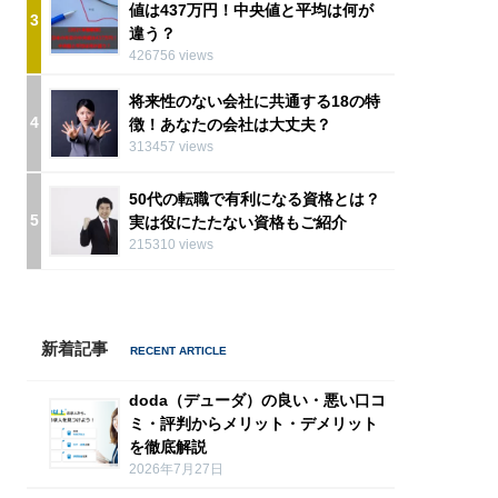
値は437万円！中央値と平均は何が
3
違う？
426756 views
将来性のない会社に共通する18の特
4
徴！あなたの会社は大丈夫？
313457 views
50代の転職で有利になる資格とは？
5
実は役にたたない資格もご紹介
215310 views
新着記事
doda（デューダ）の良い・悪い口コ
ミ・評判からメリット・デメリット
を徹底解説
2026年7月27日